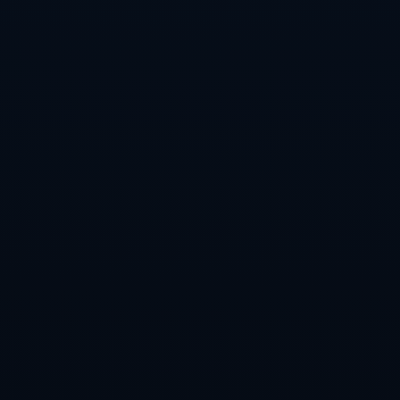
---
### **数据说话：多特强势背后的支撑**
从数据层面剖析，这场比赛不仅彰显了多特蒙德的火力，还
反映了他们的全面提升：
- **射门效率**：全场多特蒙德17次射门，9次命中目标，
转化率远高于本赛季平均水平。
- **控球率**：多特以62%的控球压制科隆，中场的有效调
控无疑是取胜的关键。