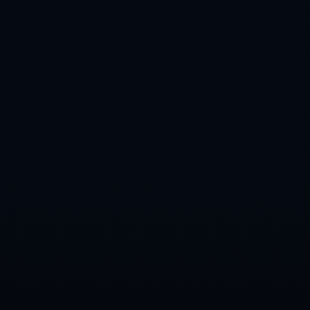
将与拜仁慕尼黑直接对话**。目前德甲冠军竞争进入白热化
状态，这场焦点战无疑将决定本赛季的德甲走势。
作为球迷，值得怀念克洛普时代多特曾多次在德比中击败拜
仁的画面。如今的多特蒙德，尤其在队长罗伊斯和年轻新星
带领下，能否再次扮演强有力的挑战者角色？让我们拭目以
待。