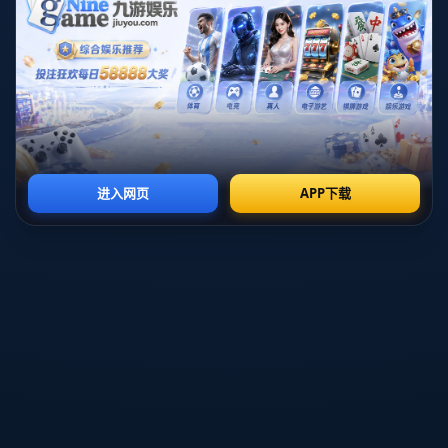
多特蒙德从比赛一开始就展现出了凌厉的攻势，他们用实际
行动诠释了夺回德甲榜首的决心。开场仅15分钟，**球队新
星哈勒（Sebastian Haller）就率先敲开了科隆的大门**。随
后，马伦（Donyell Malen）的高速突破和精准射门将比分扩
大。而多特的攻击狂潮并未就此止步，罗伊斯先后完成梅开
二度，其中一个进球堪称经典，一脚怒射直挂死角——这也
使得他以“拉满纪录”的方式庆祝了成为**多特蒙德队史射手
王**的伟大时刻。
而科隆方面尽管由蒂尔曼（Davie Selke）打入一球挽回颜
面，但显然无力阻止主队的压倒性优势。最终比分定格在6-
1，多特的胜利无可争议。
---
### **罗伊斯：忠诚与传奇的代名词**