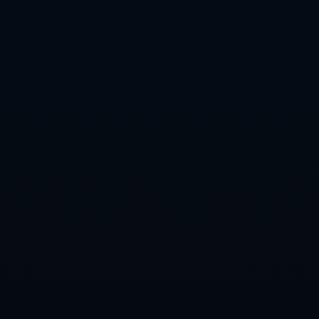
- **完成度**：防守端几乎让科隆无还手之力，尤其二后卫
聚勒（Niklas Süle）和施洛特贝克（Nico Schlotterbeck）的
组合稳定而响亮。
这些良好数据背后，可以看出多特蒙德的实力不仅来自球员
个人表现，更是全队配合与主教练指挥的杰作。
---
### **德国国家德比再临：关键之战引爆悬念**
值得注意的是，本轮比赛后，多特蒙德随即超越拜仁登顶德
甲积分榜。下一轮，德国国家德比即将到来——**多特蒙德