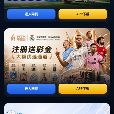
图赫尔在赛后表示，对球队的表现“总体满意”，他认为球队
有着“光明的未来”。同时，他也对哈弗茨的失误表示理解，
强调这只是“战术执行中的一个小瑕疵”。图赫尔指出，球队
的进攻需要更好地调整配合，强调“本场比赛只是一个开
始”。
**图赫尔时代的切尔西：战术改革与球员适应**
图赫尔接手切尔西后，他迅速实施了自己的战术理念，意图
提升球队的进攻效率。在这场比赛中，可以看到他在排兵布
阵上的创新。他将防线前移，增强中前场压迫性，并尝试通
过快速传导和边路进攻，提高球队的整体速度。这种革命性
的变化是否能在未来的比赛中快速见效，尚待观察。