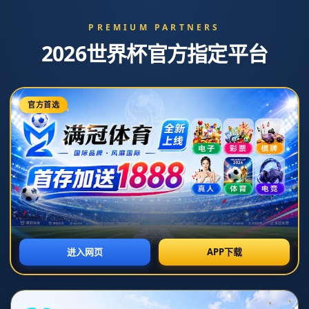
英超第20輪切爾西0-0狼隊 圖赫爾執教首秀哈
弗茨錯失絕殺.
发布时间：2026-07-07T14:29:12+08:00
**图赫尔执教首秀：切尔西与狼队互交白卷，哈弗茨错过绝
杀**
在*英超联赛第20轮*的比赛中，新任切尔西主帅托马斯·图
赫尔迎来了他的执教首秀。然而，这场比赛以0-0的比分结