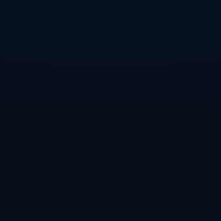
3. **心理因素**：皇马在欧冠赛场上的经验无疑是一大优
势，他们对于这样的焦点战役并不陌生，因此在心理上可能
会比切尔西更加成熟。
**历史战绩参考**
从历史战绩来看，皇马对阵切尔西的优势并不明显。两队在
过去的欧战交手中，虽然各有胜负，但大多战成平局。这一
事实表明，两队实力相近，细节将决定最终的胜负。去年欧
冠半决赛中，切尔西淘汰了皇马，这无疑为他们此次超越对
手增加了信心。