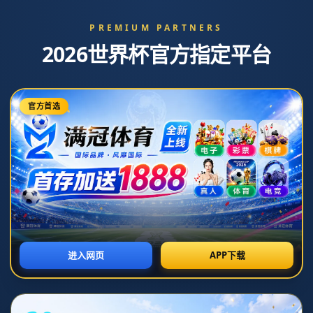
媒體評論：北京新賽季首戰上座率約七成，成
績出色才能吸引球迷回歸.
发布时间：2026-07-07T14:29:12+08:00
**媒體評論：北京新賽季首戰上座率約七成，成績出色才能
吸引球迷回歸**