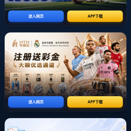
程度上表明球迷對足球的熱愛仍在。但與歷年的爆滿場面相
比，**七成的上座率仍難稱完美**。尤其是對一座擁有全球
數一數二龐大球迷基礎的城市來說，七成的座位填滿似乎少
了一些應有的激情。這是否說明，**球隊的成績、表現與球
迷熱情之間存在著緊密的關聯**？答案顯然是肯定的。
### **成績與熱度的關係：球迷為什麼遠離了現場？**
球迷們進場觀賽的最主要動力，無疑來自於他們所支持球隊
的實力和成績。近幾年來，北京球隊的表現時好時壞。一些
失望情緒讓曾經忠實的球迷選擇將「支持」轉向屏幕或僅僅
停留在社交媒體點贊的層面，這直接反映在了「空座率」
上。
以過去某國內頂級球隊為例，當球隊在多個賽季連續位居榜
首時，他們的主場上座率長期保持在90%以上，而一旦陷入