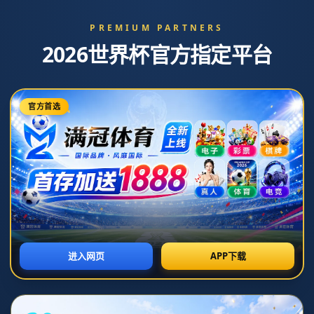
天若有情天亦老 看見哈特蒙一腳 曾經的三獅
軍團國門.
发布时间：2026-07-07T14:29:12+08:00
**天若有情天亦老 看見哈特蒙一腳 曾經的三獅軍團國門**