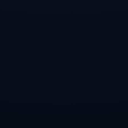
然而，任何职业生涯都不可避免地遇到挑战。在2016年瓜迪
奥拉执掌曼城后，哈特被租借到都灵，随后辗转多支球队。
他的状态也逐渐下滑，再也未能回到巅峰时期。不少人会
问，未来的足球之路将如何延续？但或许，对乔·哈特而
言，更为重要的是在离开赛场后为足球带来新的贡献，无论
是在青少年培养、足球评论还是其他领域。