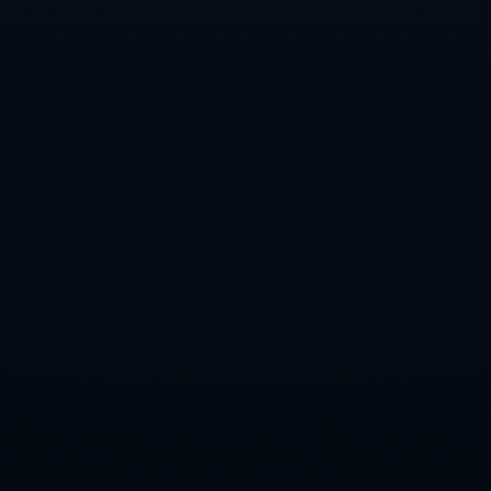
对许多三狮军团的球迷而言，乔·哈特不仅仅是一名门将，
更是英格兰足球辉煌岁月的一个象征。**"天若有情天亦
老，看见哈特蒙一脚"**，这一句诗意十足的话，既描述了
他过去的辉煌，也隐含了对未来的期许。对于像乔·哈特这
样的传奇，足球不仅是技术和荣誉的集合，更是融入生活的
一部分，成为了无数球迷心中不可磨灭的精神象征。