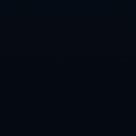
单纯地押冠军或猜比分,而是把整届赛事视作一个动态系
统。从小组赛分档与抽签开始,就持续跟踪赛程演变,观察每
支球队如何在既定路径上应对意外变量。通过赛程结构、路
径难度、体能窗口、风格对位等维度的交叉分析,再辅以历
史数据与近期状态,才能在喧嚣的情绪之外,做出相对理性、
逻辑自洽的判断。真正读懂世界杯赛程的人,往往也是最有
可能接近最终结果真相的人。