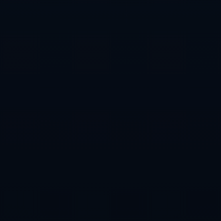
综合来看,要实现对世界杯赛程与赛事结果的大预测,并不是