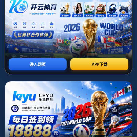
都在悄然影响着最终的冠军归属。要想进行有逻辑、有依据
的世界杯赛事结果大预测,就必须先看懂那份冰冷却又充满
玄机的赛程表,从结构、节奏到分区,逐步拆解其中的概率与
变数。
理解世界杯赛程结构就是读懂整届比赛的叙事节奏。现代世
界杯通常由小组赛和淘汰赛两大阶段构成,小组赛采取积分
制,胜三分平一分负零分,每队至少踢满全部小组赛场次,这意
味着在前期,赛程设计更强调公平性和样本量,以提高出线结
果的可信度。而从淘汰赛开始则瞬间切换至一场定生死的杯
赛逻辑,任何临场发挥、伤病甚至天气变化都有可能引发连
锁反应。赛程解析的核心,就在于从这种由稳定到高波动的
节奏变化中,找到可预测与不可预测的边界。