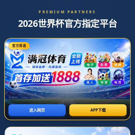
深度解析世界杯外围赛的晋级规则
发布时间：2026-07-07T14:29:12+08:00
深度解析世界杯外围赛晋级规则全景透视