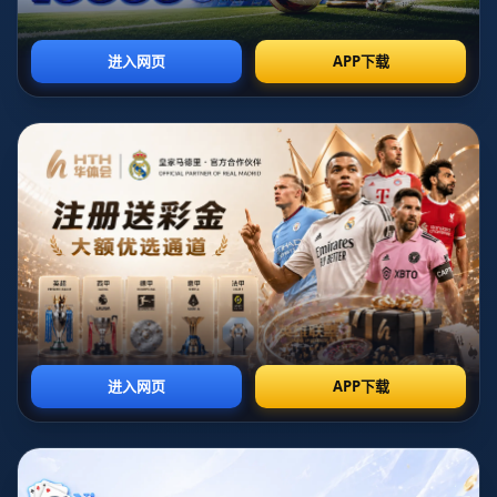
加时赛甚至点球大战 若不仔细阅读规则 很容易在赛果与预
期不一致时产生误解 也有的官网会单独标注“含加时 不含点
球” 此类细节在世界杯淘汰赛阶段尤其关键
赔率的含义与常见表示方式
在世界杯投注官网中 赔率是理解一切玩法的基础 它不仅决
定潜在收益 还反映了平台与市场对某一结果概率的综合判
断 常见的有欧洲盘赔率 欧赔和亚洲盘赔率 亚盘两种表示方
式 欧赔通常以小数形式出现 如1点80 3点40 4点50 分别代表
主胜 平局 客胜 若你以100元投注主胜 赔率1点80 结果主队
获胜 则总代付金额为100乘1点80等于180元 利润为80元