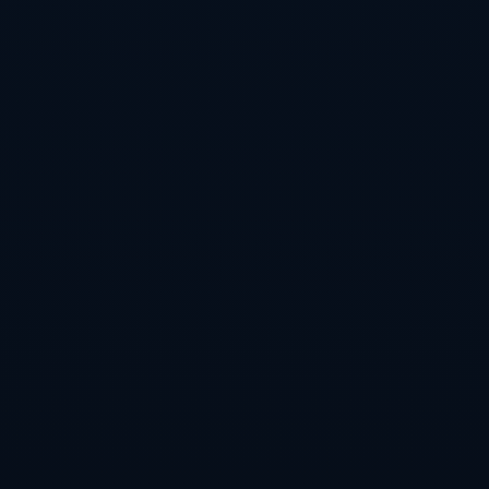
变量更多 比如“比分2比1”比单纯押主胜更难精准命中 自然
风险也更大
在不同阶段 规则重点也会略有区别 小组赛阶段有平局可能
晋级规则可能与净胜球 交战成绩有关 一些官网会推出小组
头名投注 小组出线投注 等玩法 而从淘汰赛开始 每场都有生
死意味 会出现加时赛 点球大战 对应的则是晋级盘 冠军盘
半决赛盘口等 玩家在投注前需要特别留意官网说明 是按常
规时间结算 还是以最终晋级结果为准
实战案例解析理性投注思路