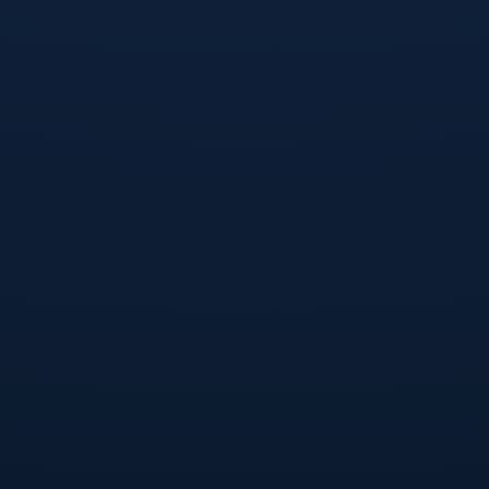
亚洲让球盘与大小球的核心逻辑