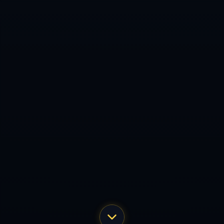
是检验平台是否专业的重要指标 反之 若某平台长期给出明
显偏离市场的赔率 或在比赛中途随意变更规则 就存在较大
风险
综合来看 想要真正弄懂世界杯投注官网全面解析投注规则
与赔率 需要做到三点 读懂玩法 读懂赔率 读懂自己 只有在
深入理解规则的前提下 再结合理性资金管理和信息分析 才
能在世界杯这样充满不确定性的赛事中 保持相对清醒的判
断力 从观赛的激情中获得更多理性决策带来的满足感 而不
是被短暂的情绪和片刻的运气牵着走
上一篇：世界杯投注官网使用教程全解析
下一篇：世界杯外围下注专家分析：如何解读热门赛事数据