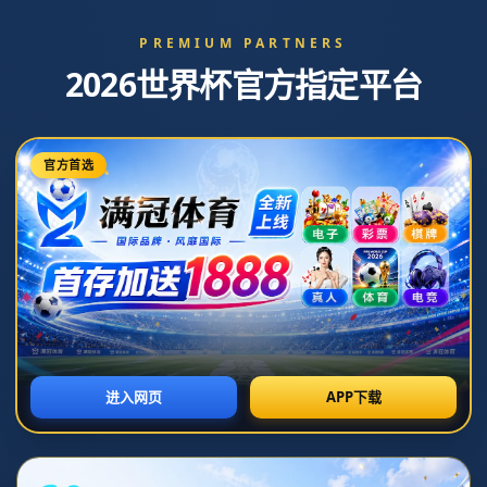
世界杯投注官网全面解析投注规则与赔率
发布时间：2026-07-07T14:29:12+08:00
世界杯投注官网全面解析投注规则与赔率
在世界杯这样的顶级足球赛事中 球队之间的较量固然精彩
但对许多球迷而言 如何在世界杯投注官网上理解规则与赔
率 同样是一门值得深入研究的技术活 如果只凭感觉下注 往
往会在激情退去后才发现自己既没真正看懂盘口 也没有合