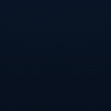
世界杯投注官网的特色玩法中 亚盘是很多老玩家重点关注
的部分 让球盘的本质是通过让球调平双方实力差距 使投注
更为均衡 比如 巴西对阵一支实力较弱的球队 盘口可能会给
出巴西让一球或让一球半 如果你投注巴西让一球 那么在实