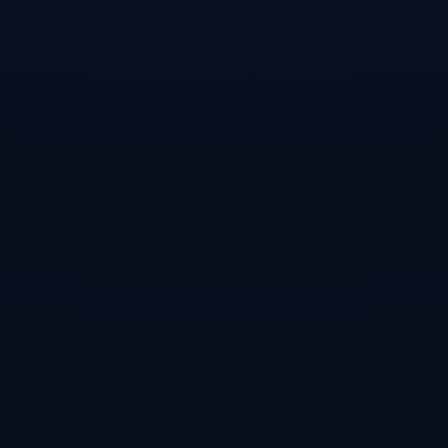
既能保持参与感，又能控制风险。
熟悉世界杯常见投注玩法
在世界杯投注官网中，玩法远不止“谁赢谁输”那么简单。基
础玩法有胜平负 让球 大小球，适合新手快速上手。胜平负
是指预测90分钟常规时间内主队胜 平局 客队胜的结果，让
球则通过给一方“让球”的方式平衡两队实力，大小球关注的
是总进球数是否高于或低于某个数值。进阶玩法则包括 半
全场比分 精确比分 角球数 球员进球数 等，这些玩法虽然赔
率更高，风险也相对增加。在使用官网时，点击对应比赛即
可展开所有可选玩法，建议先从简单 易理解的数据型玩法
入手，再根据自身经验尝试复杂投注。
掌握赔率理解与投注策略
赔率是世界杯投注官网的“语言”，理解赔率可帮助你做出更
理性的判断。以欧赔为例，如果某结果的赔率为2 0，则意