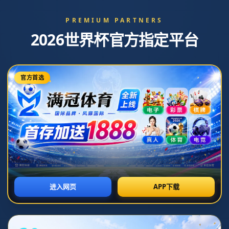
世界杯投注官网使用教程全解析
发布时间：2026-07-07T14:29:12+08:00
世界杯投注官网使用教程全解析指南
想在世界杯期间体验一把线上投注的紧张与刺激，却又担心
操作复杂、规则难懂、资金不安全，这是很多新手共同的顾
虑。事实上，只要掌握清晰的步骤和基本原则，世界杯投注
官网的使用流程并不比网上购物更难。下面将从注册、充